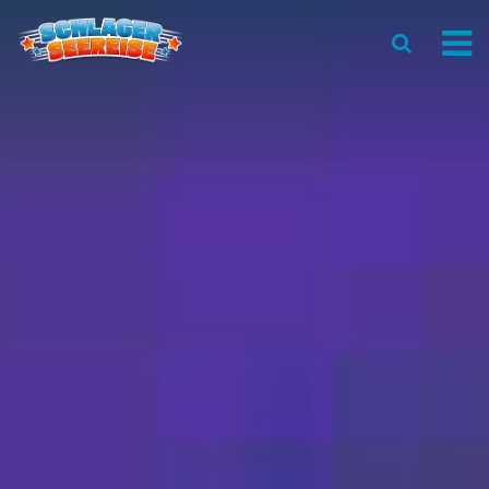
LineUp
Das Schiff
Reise
News
Rückblick