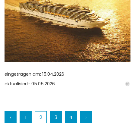
eingetragen am: 15.04.2026
aktualisiert:: 05.05.2026
©
C
‹
1
2
3
4
›