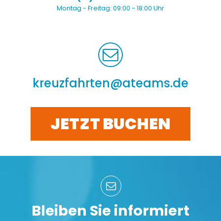
Montag - Freitag:
09:00 - 18:00 Uhr
kreuzfahrten@ateams.de
JETZT BUCHEN
Bleiben Sie informiert