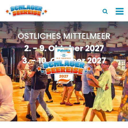
LineUp
ÖSTLICHES MITTELMEER
2. - 9. Oktober 2027
Das Schiff
3. - 10. Oktober 2027
Reise
News
Rückblick